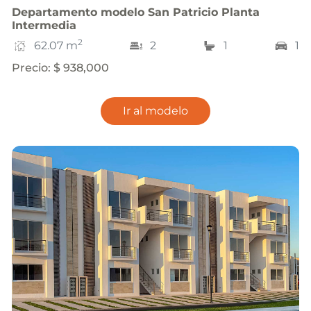
Departamento
modelo
San Patricio Planta
Intermedia
2
62.07
m
2
1
1
Precio
:
$ 938,000
Ir al modelo