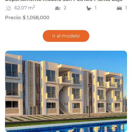
2
62.07
m
2
1
1
Precio
:
$ 1,058,000
Ir al modelo