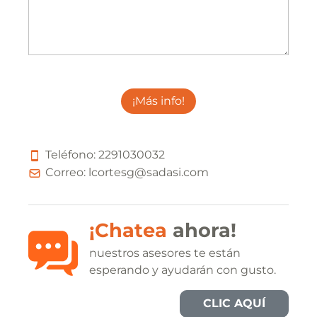
¡Más info!
Teléfono:
2
2
9
1
0
3
0
0
3
2
Correo:
lcortesg@sadasi.com
¡Chatea
ahora!
nuestros asesores te están
esperando y ayudarán con gusto.
CLIC AQUÍ