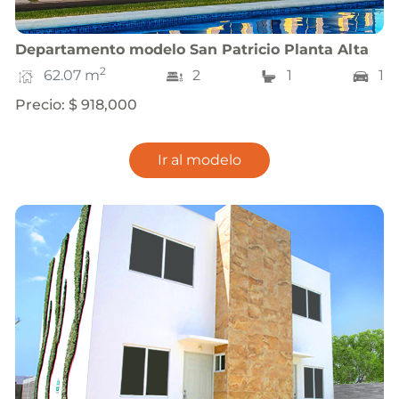
Departamento
modelo
San Patricio Planta Alta
2
62.07
m
2
1
1
Precio
:
$ 918,000
Ir al modelo