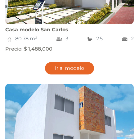
Casa
modelo
San Carlos
2
80.78
m
3
2.5
2
Precio
:
$ 1,488,000
Ir al modelo