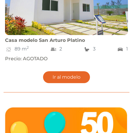
Casa
modelo
San Arturo Platino
2
89
m
2
3
1
Precio
:
AGOTADO
Ir al modelo