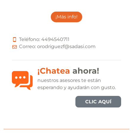
¡Más info!
Teléfono:
4
4
9
4
5
4
0
7
1
1
Correo:
orodriguezf@sadasi.com
¡Chatea
ahora!
nuestros asesores te están
esperando y ayudarán con gusto.
CLIC AQUÍ