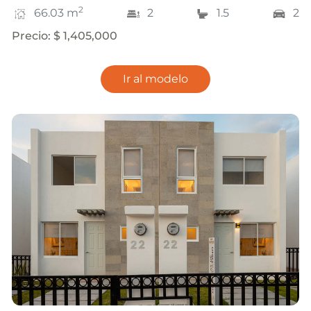
2
66.03
m
2
1.5
2
Precio
:
$ 1,405,000
Ir al modelo