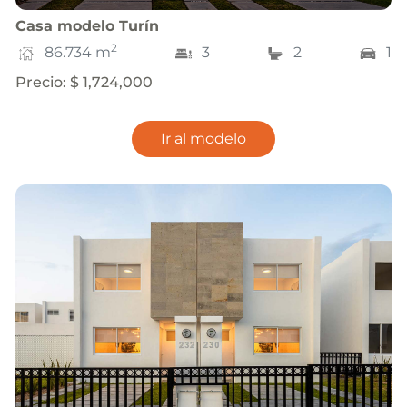
Casa
modelo
Turín
2
86.734
m
3
2
1
Precio
:
$ 1,724,000
Ir al modelo