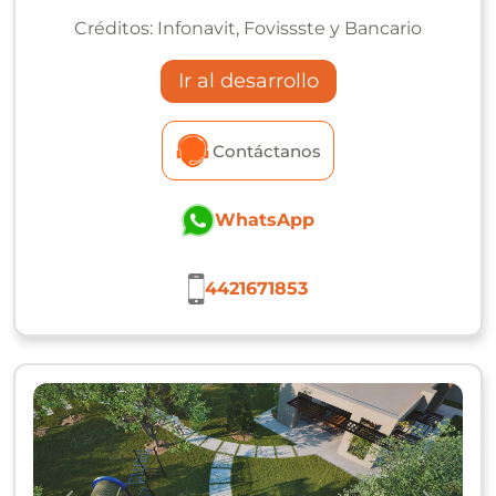
Créditos:
Infonavit, Fovissste y Bancario
Ir al desarrollo
Contáctanos
WhatsApp
4421671853