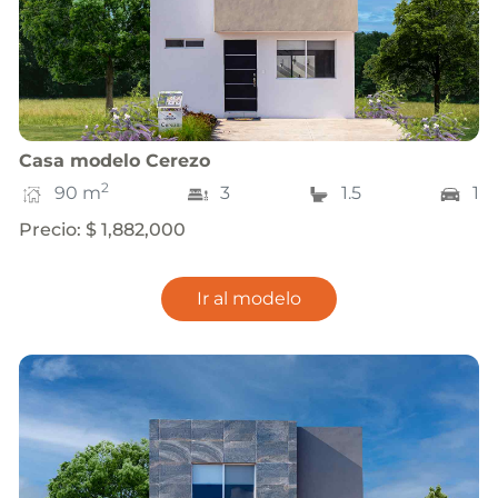
Casa
modelo
Cerezo
2
90
m
3
1.5
1
Precio
:
$ 1,882,000
Ir al modelo