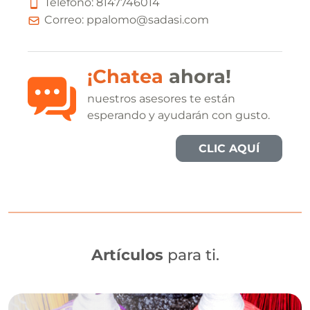
Teléfono:
8
1
4
7
7
4
6
0
1
4
Correo:
ppalomo@sadasi.com
¡Chatea
ahora!
nuestros asesores te están
esperando y ayudarán con gusto.
CLIC AQUÍ
Artículos
para ti.