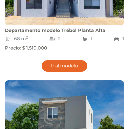
Departamento
modelo
Trébol Planta Alta
2
68
m
2
1
1
Precio
:
$ 1,510,000
Ir al modelo