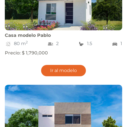
Casa
modelo
Pablo
2
80
m
2
1.5
1
Precio
:
$ 1,790,000
Ir al modelo