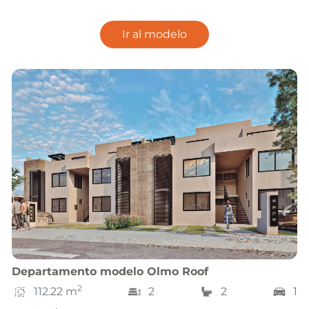
Ir al modelo
Departamento
modelo
Olmo Roof
2
112.22
m
2
2
1