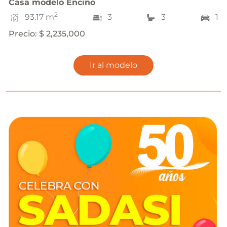
Casa
modelo
Encino
2
93.17
m
3
3
1
Precio
:
$ 2,235,000
Ir al modelo