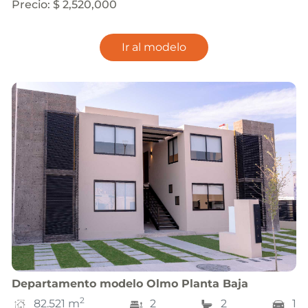
Precio
:
$ 2,520,000
Ir al modelo
Departamento
modelo
Olmo Planta Baja
2
82.521
m
2
2
1