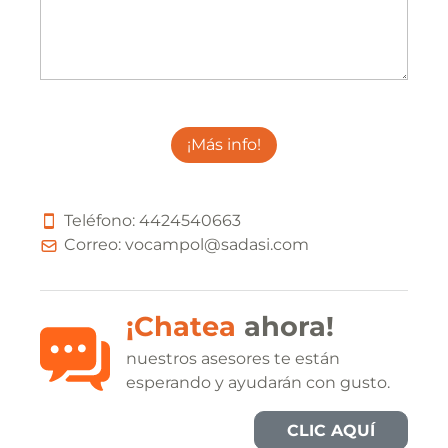
¡Más info!
Teléfono:
4
4
2
4
5
4
0
6
6
3
Correo:
vocampol@sadasi.com
¡Chatea
ahora!
nuestros asesores te están
esperando y ayudarán con gusto.
CLIC AQUÍ