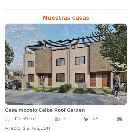
Nuestras casas
Casa
modelo
Ceiba Roof Garden
2
122.59
m
3
3.5
1
Precio
:
$ 2,785,000