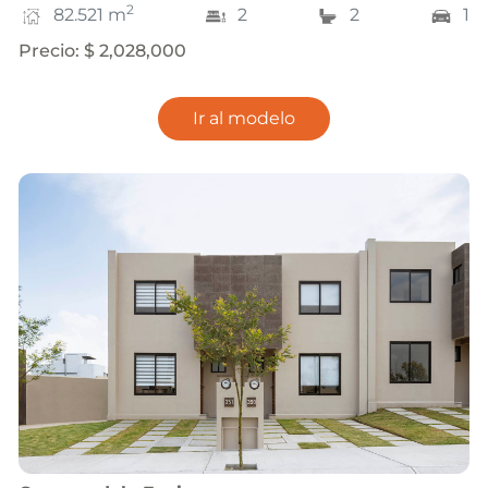
2
82.521
m
2
2
1
Precio
:
$ 2,028,000
Ir al modelo