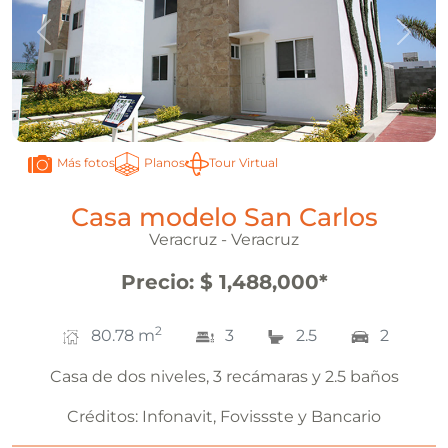
Anterior
Sigui
Planos
Tour Virtual
Más fotos
Casa modelo San Carlos
Veracruz - Veracruz
Precio
:
$ 1,488,000
*
2
80.78
m
3
2.5
2
Casa de dos niveles, 3 recámaras y 2.5 baños
Créditos:
Infonavit, Fovissste y Bancario