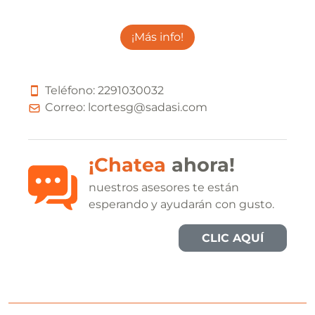
¡Más info!
Teléfono:
2
2
9
1
0
3
0
0
3
2
Correo:
lcortesg@sadasi.com
¡Chatea
ahora!
nuestros asesores te están
esperando y ayudarán con gusto.
CLIC AQUÍ