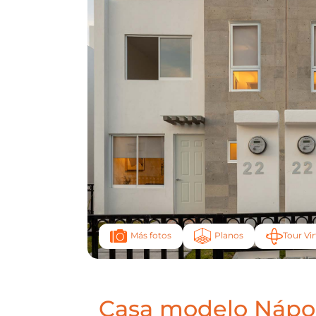
Planos
Tour Vir
Más fotos
Casa modelo Nápo