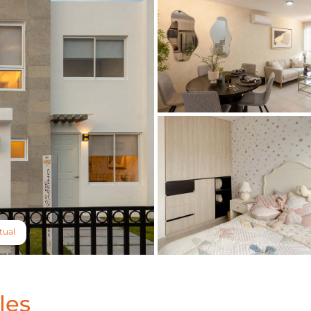
tual
les