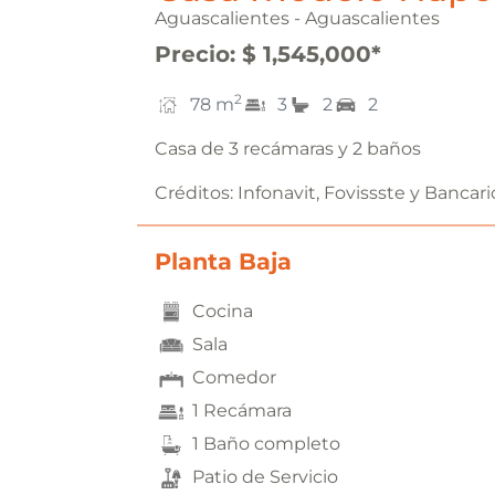
Aguascalientes - Aguascalientes
Precio
:
$ 1,545,000
*
2
78
m
3
2
2
Casa de 3 recámaras y 2 baños
Créditos:
Infonavit, Fovissste y Bancari
Planta Baja
Cocina
Sala
Comedor
1 Recámara
1 Baño completo
Patio de Servicio