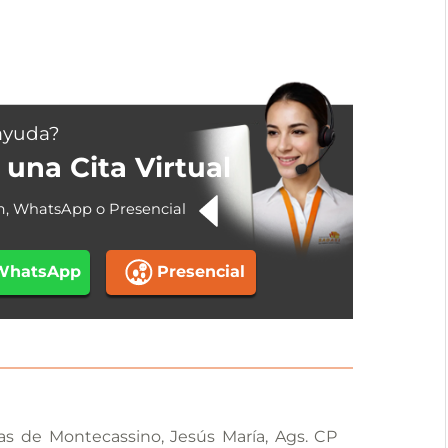
ayuda?
una Cita Virtual
m, WhatsApp o Presencial
WhatsApp
Presencial
llas de Montecassino, Jesús María, Ags. CP