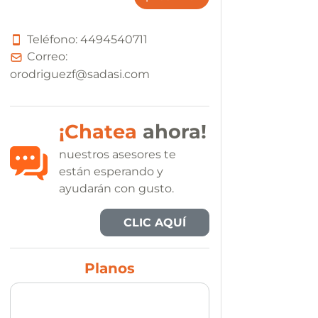
Teléfono:
4
4
9
4
5
4
0
7
1
1
Correo:
orodriguezf@sadasi.com
¡Chatea
ahora!
nuestros asesores te
están esperando y
ayudarán con gusto.
CLIC AQUÍ
Planos