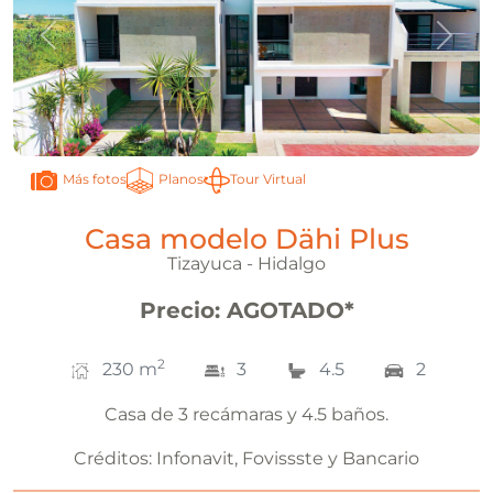
Anterior
Sigui
Planos
Tour Virtual
Más fotos
Casa modelo Dähi Plus
Tizayuca - Hidalgo
Precio
:
AGOTADO
*
2
230
m
3
4.5
2
Casa de 3 recámaras y 4.5 baños.
Créditos:
Infonavit, Fovissste y Bancario