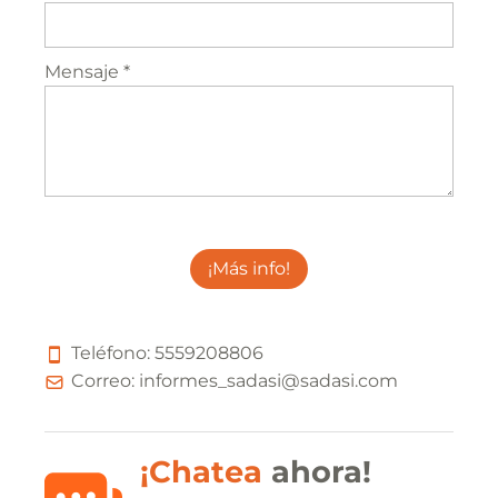
Mensaje *
¡Más info!
Teléfono:
5
5
5
9
2
0
8
8
0
6
Correo:
informes_sadasi@sadasi.com
¡Chatea
ahora!