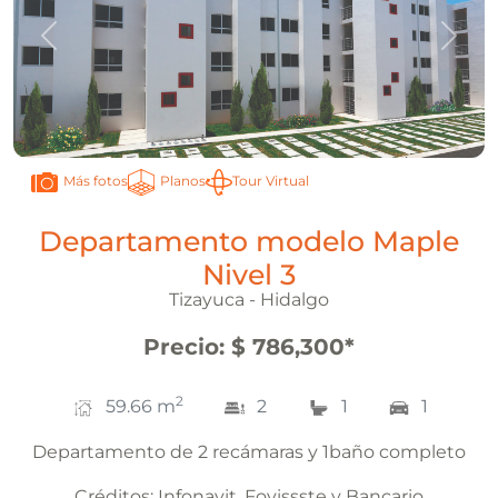
Anterior
Sigui
Planos
Tour Virtual
Más fotos
Departamento modelo Maple
Nivel 3
Tizayuca - Hidalgo
Precio
:
$ 786,300
*
2
59.66
m
2
1
1
Departamento de 2 recámaras y 1baño completo
Créditos:
Infonavit, Fovissste y Bancario