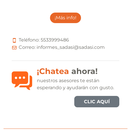
¡Más info!
Teléfono:
5
5
3
3
9
9
9
4
8
6
Correo:
informes_sadasi@sadasi.com
¡Chatea
ahora!
nuestros asesores te están
esperando y ayudarán con gusto.
CLIC AQUÍ