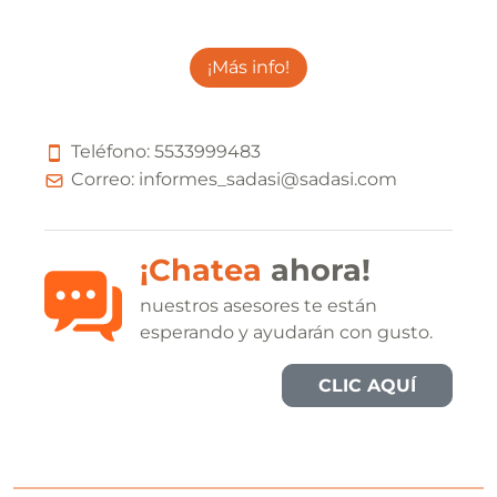
¡Más info!
Teléfono:
5
5
3
3
9
9
9
4
8
3
Correo:
informes_sadasi@sadasi.com
¡Chatea
ahora!
nuestros asesores te están
esperando y ayudarán con gusto.
CLIC AQUÍ