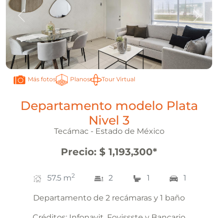
Anterior
Sigui
Planos
Tour Virtual
Más fotos
Departamento modelo Plata
Nivel 3
Tecámac - Estado de México
Precio
:
$ 1,193,300
*
2
57.5
m
2
1
1
Departamento de 2 recámaras y 1 baño
Créditos:
Infonavit, Fovissste y Bancario