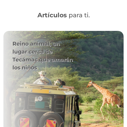
Artículos
para ti.
Reino animal, un
lugar cerca de
Tecámac que amarán
los niños