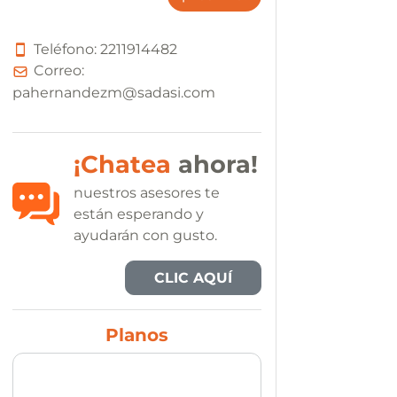
Teléfono:
2
2
1
1
9
1
4
4
8
2
Correo:
pahernandezm@sadasi.com
¡Chatea
ahora!
nuestros asesores te
están esperando y
ayudarán con gusto.
CLIC AQUÍ
Planos