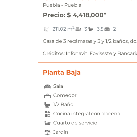
Puebla - Puebla
Precio
:
$ 4,418,000
*
2
211.02
m
3
3.5
2
Casa de 3 recámaras y 3 y 1/2 baños, do
Créditos:
Infonavit, Fovissste y Bancari
Planta Baja
Sala
Comedor
1/2 Baño
Cocina integral con alacena
Cuarto de servicio
Jardín