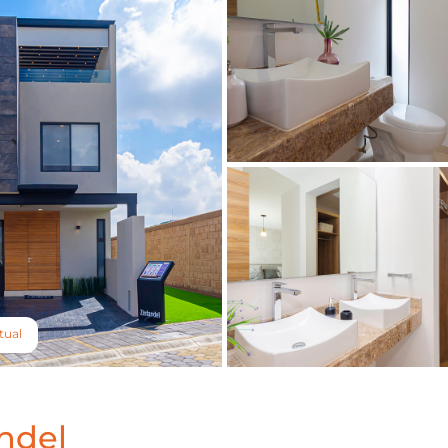
tual
ndel