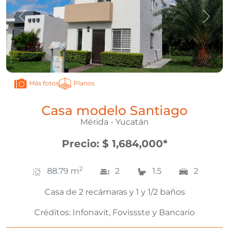
Anterior
Sigui
Planos
Más fotos
Casa modelo Santiago
Mérida - Yucatán
Precio
:
$ 1,684,000
*
2
88.79
m
2
1.5
2
Casa de 2 recámaras y 1 y 1/2 baños
Créditos:
Infonavit, Fovissste y Bancario