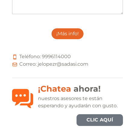
¡Más info!
Teléfono:
9
9
9
6
1
1
4
0
0
0
Correo:
jelopezr@sadasi.com
¡Chatea
ahora!
nuestros asesores te están
esperando y ayudarán con gusto.
CLIC AQUÍ