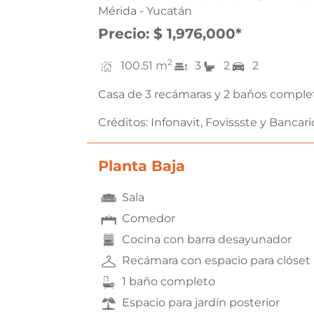
Mérida - Yucatán
Precio
:
$ 1,976,000
*
2
100.51
m
3
2
2
Casa de 3 recámaras y 2 baños comple
Créditos:
Infonavit, Fovissste y Bancari
Planta Baja
Sala
Comedor
Cocina con barra desayunador
Recámara con espacio para clóset
1 baño completo
Espacio para jardín posterior