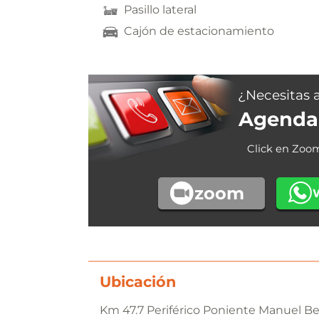
Pasillo lateral
Cajón de estacionamiento
¿Necesitas 
Agenda 
Click en Zoo
zoom
Ubicación
Km 47.7 Periférico Poniente Manuel Be