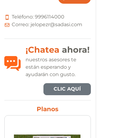
Teléfono:
9
9
9
6
1
1
4
0
0
0
Correo:
jelopezr@sadasi.com
¡Chatea
ahora!
nuestros asesores te
están esperando y
ayudarán con gusto.
CLIC AQUÍ
Planos