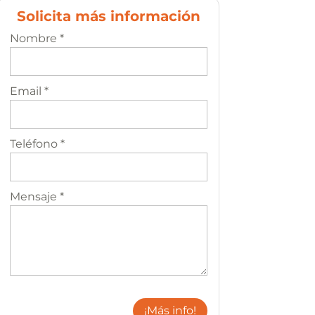
Solicita más información
Nombre *
Email *
Teléfono *
Mensaje *
¡Más info!