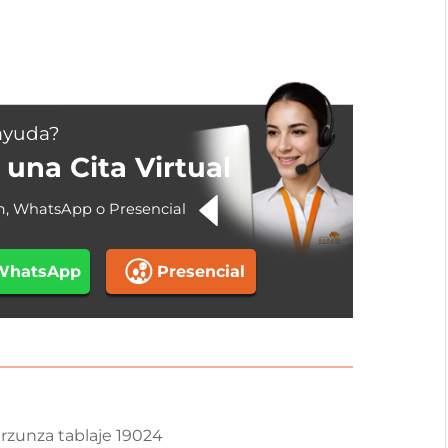
ayuda?
una Cita Virtual
m, WhatsApp o Presencial
WhatsApp
Presencial
rzunza tablaje 19024