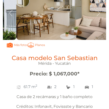
Anterior
Sigui
Planos
Más fotos
Casa modelo San Sebastian
Mérida - Yucatán
Precio
:
$ 1,067,000
*
2
61.7
m
2
1
1
Casa de 2 recámaras y 1 baño completo
Créditos:
Infonavit, Fovissste y Bancario