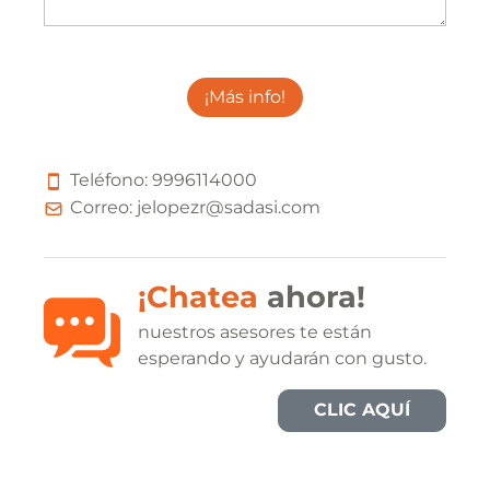
¡Más info!
Teléfono:
9
9
9
6
1
1
4
0
0
0
Correo:
jelopezr@sadasi.com
¡Chatea
ahora!
nuestros asesores te están
esperando y ayudarán con gusto.
CLIC AQUÍ