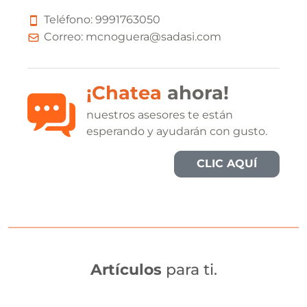
Teléfono:
9
9
9
1
7
6
3
0
5
0
Correo:
mcnoguera@sadasi.com
¡Chatea
ahora!
nuestros asesores te están
esperando y ayudarán con gusto.
CLIC AQUÍ
Artículos
para ti.