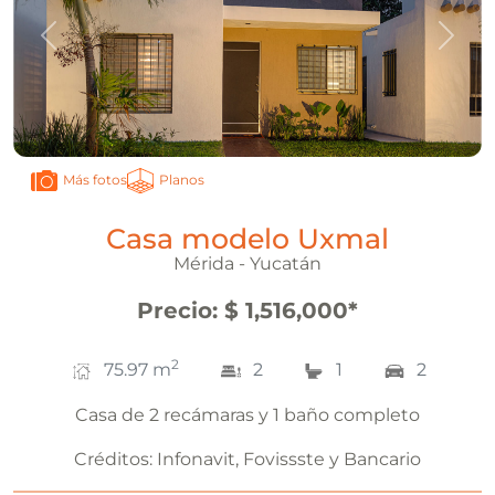
Anterior
Sigui
Planos
Más fotos
Casa modelo Uxmal
Mérida - Yucatán
Precio
:
$ 1,516,000
*
2
75.97
m
2
1
2
Casa de 2 recámaras y 1 baño completo
Créditos:
Infonavit, Fovissste y Bancario