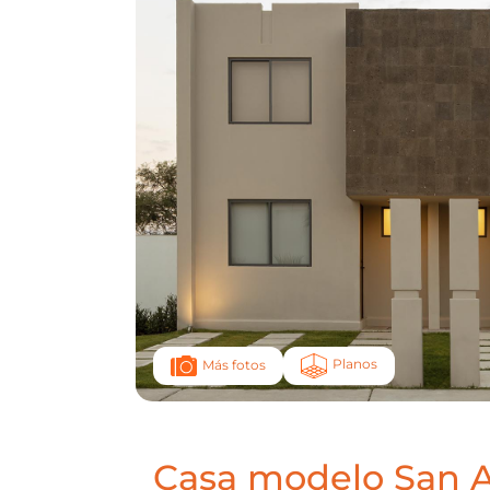
Planos
Más fotos
Casa modelo San A