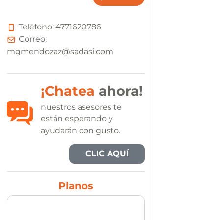
Teléfono:
4
7
7
1
6
2
0
7
8
6
Correo:
mgmendozaz@sadasi.com
¡Chatea
ahora!
nuestros asesores te
están esperando y
ayudarán con gusto.
CLIC AQUÍ
Planos