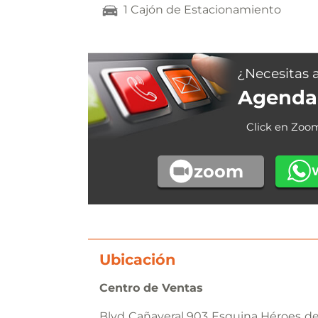
1 Cajón de Estacionamiento
¿Necesitas 
Agenda 
Click en Zoo
zoom
Ubicación
Centro de Ventas
Blvd Cañaveral 903 Esquina Héroes de