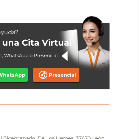
ayuda?
una Cita Virtual
m, WhatsApp o Presencial
WhatsApp
Presencial
l Bicentenario, De Los Heroes, 37670 León