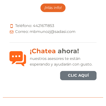
¡Más info!
Teléfono:
4
4
2
1
6
7
1
8
5
3
Correo:
mbmunozj@sadasi.com
¡Chatea
ahora!
nuestros asesores te están
esperando y ayudarán con gusto.
CLIC AQUÍ