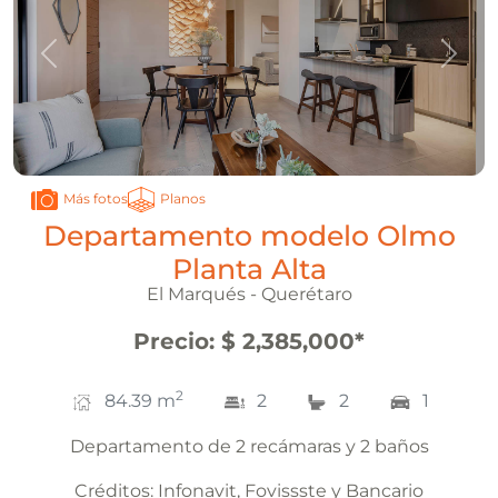
Anterior
Sigui
Planos
Más fotos
Departamento modelo Olmo
Planta Alta
El Marqués - Querétaro
Precio
:
$ 2,385,000
*
2
84.39
m
2
2
1
Departamento de 2 recámaras y 2 baños
Créditos:
Infonavit, Fovissste y Bancario