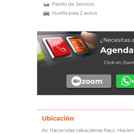
Pasillo de Servicio
Huella para 2 autos
¿Necesitas 
Agenda 
Click en Zoo
zoom
Ubicación
Av. Haciendas tabacaleras fracc. Haci