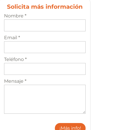
Solicita más información
Nombre *
Email *
Teléfono *
Mensaje *
¡Más info!