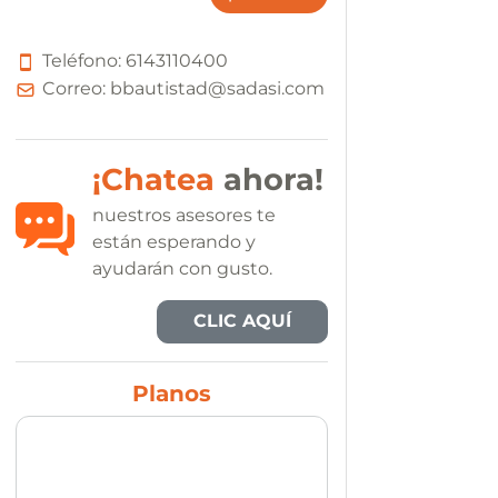
Teléfono:
6
1
4
3
1
1
0
4
0
0
Correo:
bbautistad@sadasi.com
¡Chatea
ahora!
nuestros asesores te
están esperando y
ayudarán con gusto.
CLIC AQUÍ
Planos