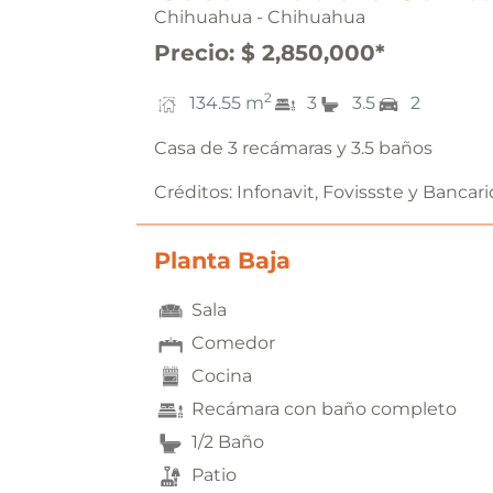
Chihuahua - Chihuahua
Precio
:
$ 2,850,000
*
2
134.55
m
3
3.5
2
Casa de 3 recámaras y 3.5 baños
Créditos:
Infonavit, Fovissste y Bancari
Planta Baja
Sala
Comedor
Cocina
Recámara con baño completo
1/2 Baño
Patio