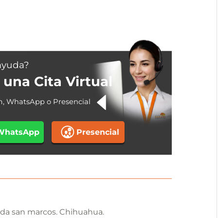
ayuda?
una Cita Virtual
m, WhatsApp o Presencial
WhatsApp
Presencial
enda san marcos. Chihuahua.