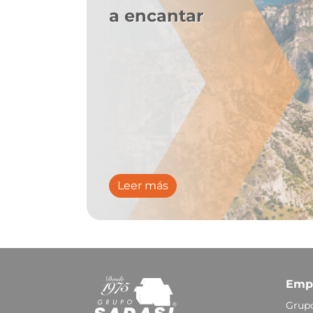
a encantar
Leer más
Emp
Grupo