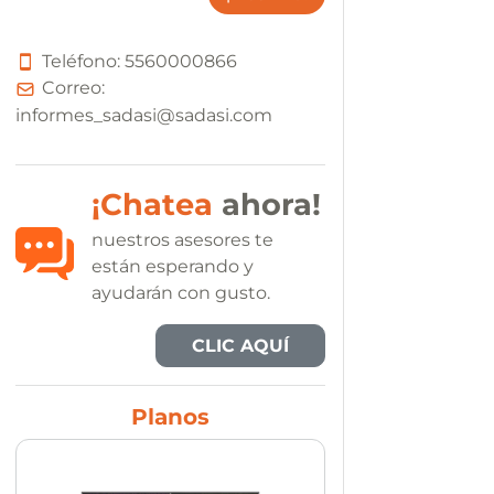
Teléfono:
5
5
6
0
0
0
0
8
6
6
Correo:
informes_sadasi@sadasi.com
¡Chatea
ahora!
nuestros asesores te
están esperando y
ayudarán con gusto.
CLIC AQUÍ
Planos