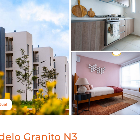
tual
elo Granito N3