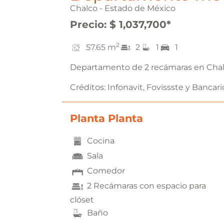
Chalco - Estado de México
Precio
:
$ 1,037,700
*
2
57.65
m
2
1
1
Departamento de 2 recámaras en Chal
Créditos:
Infonavit, Fovissste y Bancari
Planta Planta
Cocina
Sala
Comedor
2 Recámaras con espacio para
clóset
Baño