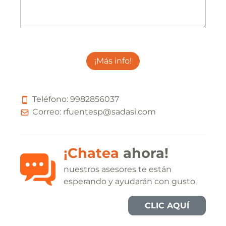
¡Más info!
Teléfono:
9
9
8
2
8
5
6
0
3
7
Correo:
rfuentesp@sadasi.com
¡Chatea
ahora!
nuestros asesores te están
esperando y ayudarán con gusto.
CLIC AQUÍ