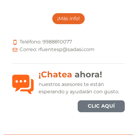
¡Más info!
Teléfono:
9
9
8
8
8
1
0
0
7
7
Correo:
rfuentesp@sadasi.com
¡Chatea
ahora!
nuestros asesores te están
esperando y ayudarán con gusto.
CLIC AQUÍ