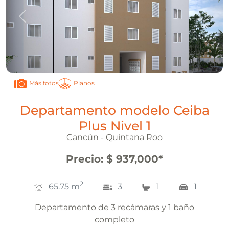
Anterior
Sigui
Planos
Más fotos
Departamento modelo Ceiba
Plus Nivel 1
Cancún - Quintana Roo
Precio
:
$ 937,000
*
2
65.75
m
3
1
1
Departamento de 3 recámaras y 1 baño
completo