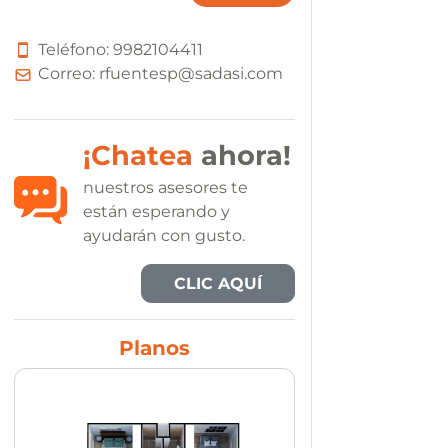
Teléfono:
9
9
8
2
1
0
4
4
1
1
Correo:
rfuentesp@sadasi.com
¡Chatea
ahora!
nuestros asesores te
están esperando y
ayudarán con gusto.
CLIC AQUÍ
Planos