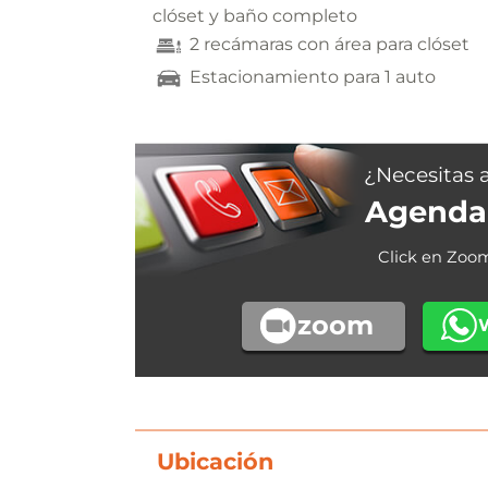
clóset y baño completo
2 recámaras con área para clóset
Estacionamiento para 1 auto
¿Necesitas 
Agenda 
Click en Zoo
zoom
Ubicación