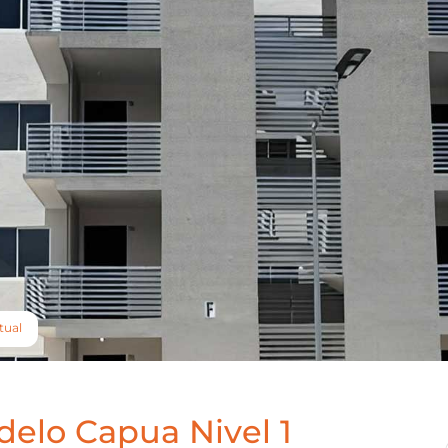
tual
elo Capua Nivel 1