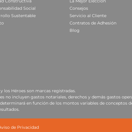
ad Constructiva
La Mejor Elección
nsabilidad Social
Consejos
rollo Sustentable
Servicio al Cliente
to
Contratos de Adhesión
Blog
y los Héroes son marcas registradas.
les no incluyen gastos notariales, derechos y demás gastos opera
se determinará en función de los montos variables de conceptos d
nsultados.
Aviso de Privacidad