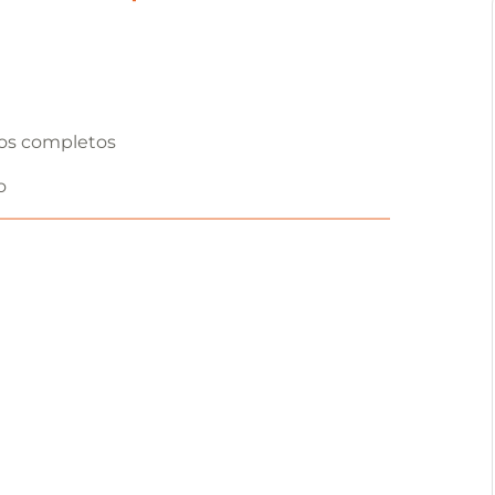
os completos
o