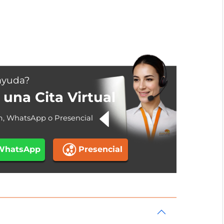
ayuda?
una Cita Virtual
m, WhatsApp o Presencial
WhatsApp
Presencial